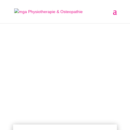
Die Atlas Therapie – Ein
Kompetenzvergleich
3. Jan. 2024
|
Atlas Therapie